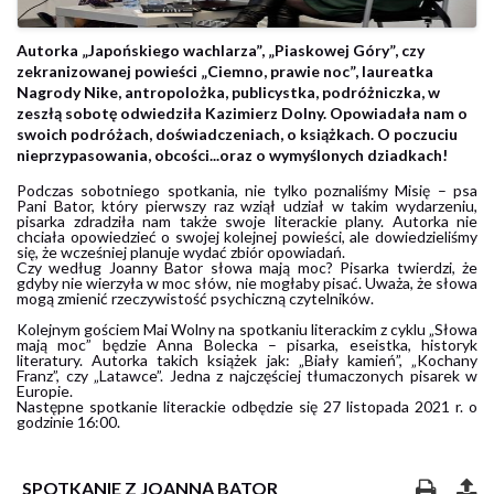
19
Autorka „Japońskiego wachlarza”, „Piaskowej Góry”, czy
października
zekranizowanej powieści „Ciemno, prawie noc”, laureatka
2021
Nagrody Nike, antropolożka, publicystka, podróżniczka, w
zeszłą sobotę odwiedziła Kazimierz Dolny. Opowiadała nam o
swoich podróżach, doświadczeniach, o książkach. O poczuciu
nieprzypasowania, obcości...oraz o wymyślonych dziadkach!
Podczas sobotniego spotkania, nie tylko poznaliśmy Misię – psa
Pani Bator, który pierwszy raz wziął udział w takim wydarzeniu,
pisarka zdradziła nam także swoje literackie plany. Autorka nie
chciała opowiedzieć o swojej kolejnej powieści, ale dowiedzieliśmy
się, że wcześniej planuje wydać zbiór opowiadań.
Czy według Joanny Bator słowa mają moc? Pisarka twierdzi, że
gdyby nie wierzyła w moc słów, nie mogłaby pisać. Uważa, że słowa
mogą zmienić rzeczywistość psychiczną czytelników.
Kolejnym gościem Mai Wolny na spotkaniu literackim z cyklu „Słowa
mają moc” będzie Anna Bolecka – pisarka, eseistka, historyk
literatury. Autorka takich książek jak: „Biały kamień”, „Kochany
Franz”, czy „Latawce”. Jedna z najczęściej tłumaczonych pisarek w
Europie.
Następne spotkanie literackie odbędzie się 27 listopada 2021 r. o
godzinie 16:00.
SPOTKANIE Z JOANNĄ BATOR