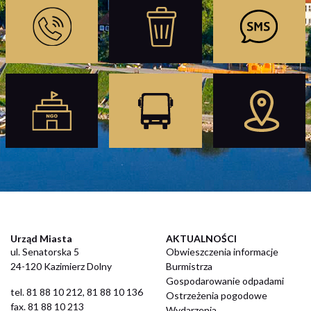
Urząd Miasta
AKTUALNOŚCI
ul. Senatorska 5
Obwieszczenia informacje
24-120 Kazimierz Dolny
Burmistrza
Gospodarowanie odpadami
​tel. 81 88 10 212, 81 88 10 136
Ostrzeżenia pogodowe
fax. 81 88 10 213
Wydarzenia