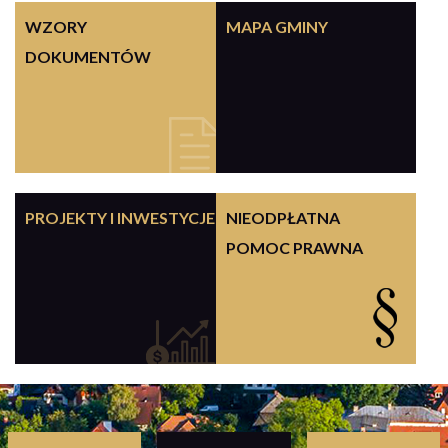
WZORY
MAPA GMINY
DOKUMENTÓW
PROJEKTY I INWESTYCJE
NIEODPŁATNA
POMOC PRAWNA