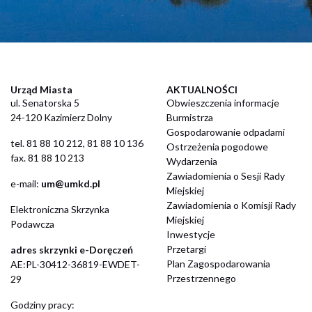
Urząd Miasta
AKTUALNOŚCI
ul. Senatorska 5
Obwieszczenia informacje
24-120 Kazimierz Dolny
Burmistrza
Gospodarowanie odpadami
​tel. 81 88 10 212, 81 88 10 136
Ostrzeżenia pogodowe
fax. 81 88 10 213
Wydarzenia
Zawiadomienia o Sesji Rady
​e-mail:
um@umkd.pl
Miejskiej
Zawiadomienia o Komisji Rady
Elektroniczna Skrzynka
Miejskiej
Podawcza
Inwestycje
Przetargi
adres skrzynki e-Doręczeń
Plan Zagospodarowania
AE:PL-30412-36819-EWDET-
Przestrzennego
29
Godziny pracy: