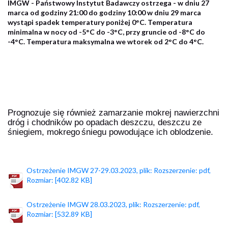
IMGW - Państwowy Instytut Badawczy ostrzega - w dniu 27
marca
marca od godziny 21:00 do godziny 10:00 w dniu 29 marca
2023
wystąpi spadek temperatury poniżej 0°C. Temperatura
minimalna w nocy od -5°C do -3°C, przy gruncie od -8°C do
-4°C. Temperatura maksymalna we wtorek od 2°C do 4°C.
Prognozuje si
ę
również
zamarzanie mokrej nawierzchni
dróg i chodników po opadach deszczu, deszczu
ze
ś
niegiem, mokrego
ś
niegu powoduj
ą
ce ich oblodzenie.
Ostrzeżenie IMGW 27-29.03.2023, plik: Rozszerzenie: pdf,
Rozmiar: [402.82 KB]
Ostrzeżenie IMGW 28.03.2023, plik: Rozszerzenie: pdf,
Rozmiar: [532.89 KB]