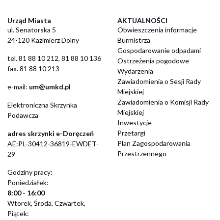
Urząd Miasta
AKTUALNOŚCI
ul. Senatorska 5
Obwieszczenia informacje
24-120 Kazimierz Dolny
Burmistrza
Gospodarowanie odpadami
​tel. 81 88 10 212, 81 88 10 136
Ostrzeżenia pogodowe
fax. 81 88 10 213
Wydarzenia
Zawiadomienia o Sesji Rady
​e-mail:
um@umkd.pl
Miejskiej
Zawiadomienia o Komisji Rady
Elektroniczna Skrzynka
Miejskiej
Podawcza
Inwestycje
Przetargi
adres skrzynki e-Doręczeń
Plan Zagospodarowania
AE:PL-30412-36819-EWDET-
Przestrzennego
29
Godziny pracy:
Poniedziałek:
8:00 - 16:00
Wtorek, Środa, Czwartek,
Piątek: