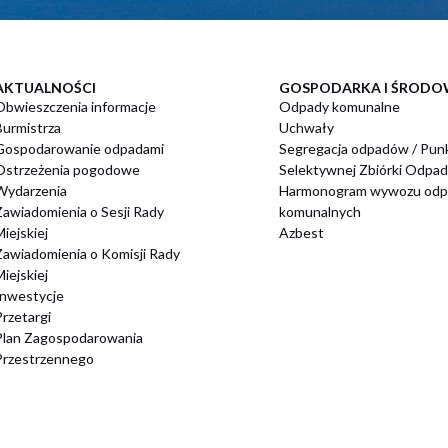
AKTUALNOŚCI
GOSPODARKA I ŚRODO
Obwieszczenia informacje
Odpady komunalne
Burmistrza
Uchwały
Gospodarowanie odpadami
Segregacja odpadów / Pun
Ostrzeżenia pogodowe
Selektywnej Zbiórki Odpa
Wydarzenia
Harmonogram wywozu od
Zawiadomienia o Sesji Rady
komunalnych
iejskiej
Azbest
Zawiadomienia o Komisji Rady
iejskiej
Inwestycje
Przetargi
Plan Zagospodarowania
Przestrzennego