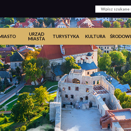
URZĄD
MIASTO
TURYSTYKA
KULTURA
ŚRODOWI
MIASTA