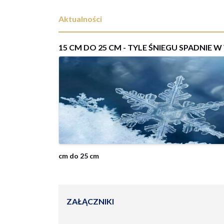
Aktualności
15 CM DO 25 CM - TYLE ŚNIEGU SPADNIE 
01
cm do 25 cm
grudnia
2023
ZAŁĄCZNIKI