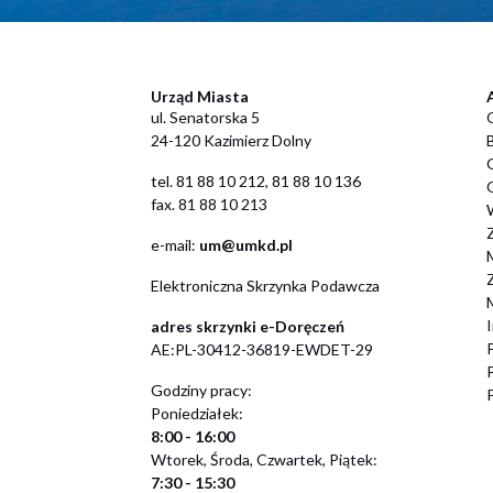
Urząd Miasta
ul. Senatorska 5
24-120 Kazimierz Dolny
​tel. 81 88 10 212, 81 88 10 136
fax. 81 88 10 213
​e-mail:
um@umkd.pl
M
Elektroniczna Skrzynka Podawcza
M
adres skrzynki e-Doręczeń
AE:PL-30412-36819-EWDET-29
Godziny pracy:
Poniedziałek:
8:00 - 16:00
Wtorek, Środa, Czwartek, Piątek:
7:30 - 15:30