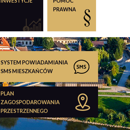
INWESTYCJE
POMOC
PRAWNA
SYSTEM POWIADAMIANIA
SMS MIESZKAŃCÓW
PLAN
ZAGOSPODAROWANIA
PRZESTRZENNEGO