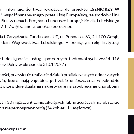
 informuje, że trwa rekrutacja do projektu
„SENIORZY W
O”
współfinansowanego przez Unię Europejską, ze środków Unii
 Plus w ramach Programu Fundusze Europejskie dla Lubelskiego
 VIII Zwiększanie spójności społecznej.
ia i Zarządzania Funduszami UE, ul. Puławska 63, 24-100 Gołąb,
em Województwa Lubelskiego – pełniącym rolę Instytucji
st dostępności usług społecznych i zdrowotnych wśród 116
erz Dolny w okresie do 31.01.2027 r
ości, przewiduje realizację działań profilaktycznych odnoszących
zin, które mają zapobiec potrzebie umieszczenia w zakładzie
 przewiduje działania nakierowane na zapobieganie chorobom i
 i 30 mężczyzn) zamieszkujących lub pracujących na obszarze
 z niepełnosprawnością (24 kobiet i 11 mężczyzn).
ące wsparcie: