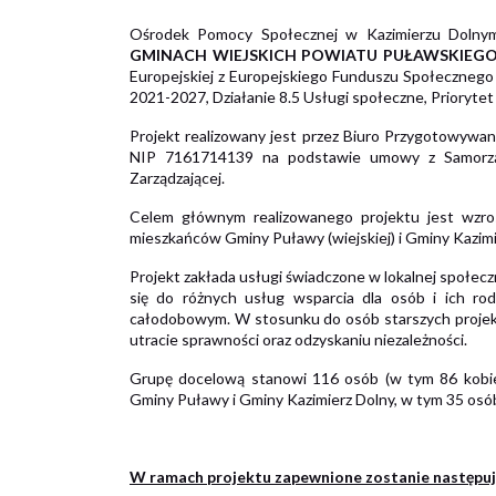
Ośrodek Pomocy Społecznej w Kazimierzu Dolnym
GMINACH WIEJSKICH POWIATU PUŁAWSKIEG
Europejskiej z Europejskiego Funduszu Społecznego
2021-2027, Działanie 8.5 Usługi społeczne, Priorytet
Projekt realizowany jest przez Biuro Przygotowywan
NIP 7161714139 na podstawie umowy z Samorząd
Zarządzającej.
Celem głównym realizowanego projektu jest wzro
mieszkańców Gminy Puławy (wiejskiej) i Gminy Kazimi
Projekt zakłada usługi świadczone w lokalnej społeczn
się do różnych usług wsparcia dla osób i ich rod
całodobowym. W stosunku do osób starszych projekt
utracie sprawności oraz odzyskaniu niezależności.
Grupę docelową stanowi 116 osób (w tym 86 kobiet
Gminy Puławy i Gminy Kazimierz Dolny, w tym 35 osób
W ramach projektu zapewnione zostanie następuj