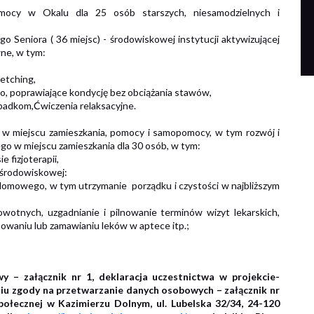
ocy w Okalu dla 25 osób starszych, niesamodzielnych i
 Seniora ( 36 miejsc) - środowiskowej instytucji aktywizującej
wne, w tym:
retching,
, poprawiające kondycję bez obciążania stawów,
adkom,Ćwiczenia relaksacyjne.
w miejscu zamieszkania, pomocy i samopomocy, w tym rozwój i
o w miejscu zamieszkania dla 30 osób, w tym:
 fizjoterapii,
i środowiskowej:
mowego, w tym utrzymanie porządku i czystości w najbliższym
otnych, uzgadnianie i pilnowanie terminów wizyt lekarskich,
waniu lub zamawianiu leków w aptece itp.;
y – załącznik nr 1, deklaracja uczestnictwa w projekcie-
niu zgody na przetwarzanie danych osobowych – załącznik nr
ołecznej w Kazimierzu Dolnym, ul. Lubelska 32/34, 24-120