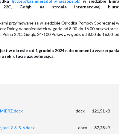
środka
https://kazimierzdolny.naszops.pl/
, w siedzibie Biura
 22C, Gołąb, na stronie internetowej biura:
ikami przyjmowane są w siedzibie Ośrodka Pomocy Społecznej w
erz Dolny, w poniedziałek w godz. od 8.00 do 16.00 oraz wtorek-
ul. Polna 22C, Gołąb, 24-100 Puławy, w godz. od 8.00 do 16.00, od
est w okresie od 1 grudnia 2024 r. do momentu wyczerpania
a rekrutacja uzupełniająca.
MIERZ.docx
docx
121,51
kB
_zad. 2-3, 5-6.docx
docx
87,28
kB