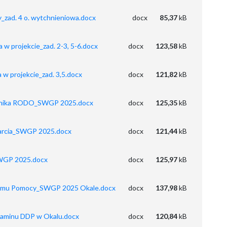
y_zad. 4 o. wytchnieniowa.docx
docx
85,37
kB
 w projekcie_zad. 2-3, 5-6.docx
docx
123,58
kB
 w projekcie_zad. 3,5.docx
docx
121,82
kB
estnika RODO_SWGP 2025.docx
docx
125,35
kB
sparcia_SWGP 2025.docx
docx
121,44
kB
SWGP 2025.docx
docx
125,97
kB
 Domu Pomocy_SWGP 2025 Okale.docx
docx
137,98
kB
ulaminu DDP w Okalu.docx
docx
120,84
kB