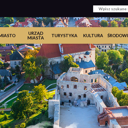
URZĄD
MIASTO
TURYSTYKA
KULTURA
ŚRODOWI
MIASTA