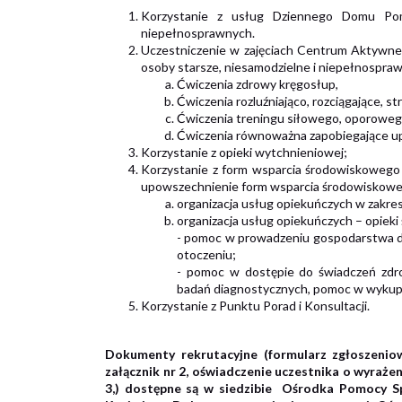
Korzystanie z usług Dziennego Domu Pom
niepełnosprawnych.
Uczestniczenie w zajęciach Centrum Aktywnego
osoby starsze, niesamodzielne i niepełnospra
Ćwiczenia zdrowy kręgosłup,
Ćwiczenia rozluźniająco, rozciągające, st
Ćwiczenia treningu siłowego, oporowego
Ćwiczenia równoważna zapobiegające up
Korzystanie z opieki wytchnieniowej;
Korzystanie z form wsparcia środowiskowego 
upowszechnienie form wsparcia środowiskoweg
organizacja usług opiekuńczych w zakresie
organizacja usług opiekuńczych – opiek
- pomoc w prowadzeniu gospodarstwa do
otoczeniu;
- pomoc w dostępie do świadczeń zdrow
badań diagnostycznych, pomoc w wykupo
Korzystanie z Punktu Porad i Konsultacji.
Dokumenty rekrutacyjne (formularz zgłoszeniow
załącznik nr 2, oświadczenie uczestnika o wyraże
3,) dostępne są w siedzibie Ośrodka Pomocy Sp